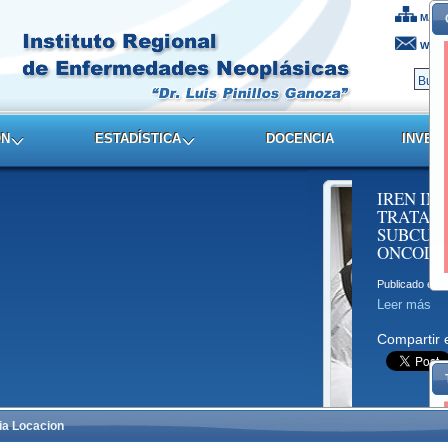
MAPA
WEBM
ON
ESTADÍSTICA
DOCENCIA
INVES
IREN INNOVA CON NUEVO
IREN IN
TRATAMIENTO MÉDICO
TRATAM
SUBCUTÁNEO EN PACIENTES
SUBCUTÁ
ONCOLÓGICOS.
ONCOLÓ
Publicado en julio, 2024
Publicado en ju
Leer más
Leer más
Compartir en:
Compartir 
ia Locacion