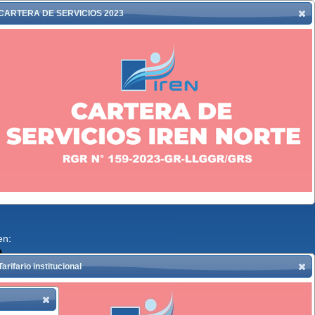
 SITIO
CONTACTO
MESA DE
CARTERA DE SERVICIOS 2023
PARTES
AIL
LIB. RECLAM.
VIRTUAL
Trujillo, 08 de Agosto del 2026
TIGACIÓN
NOVA CON NUEVO
IREN INNOVA CON NUEVO
IENTO MÉDICO
TRATAMIENTO MÉDICO
NEO EN PACIENTES
SUBCUTÁNEO EN PACIENTE
GICOS.
ONCOLÓGICOS.
lio, 2024
Publicado en julio, 2024
Leer más
en:
Compartir en:
Tarifario institucional